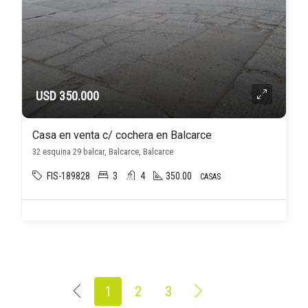
USD 350.000
Casa en venta c/ cochera en Balcarce
32 esquina 29 balcar, Balcarce, Balcarce
FIS-189828
3
4
350.00
CASAS
1
2
3