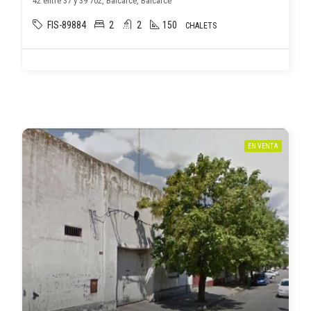
42 entre 37 y 39 702, Balcarce, Balcarce
FIS-89884
2
2
150
CHALETS
EN VENTA