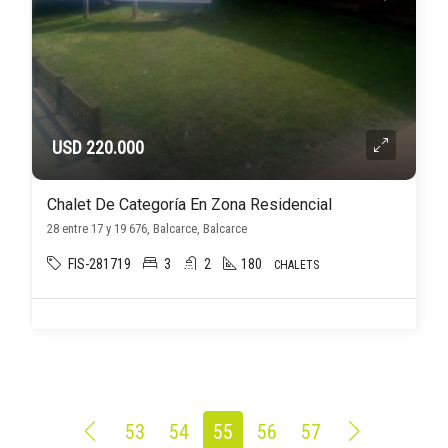
USD 220.000
Chalet De Categoría En Zona Residencial
28 entre 17 y 19 676, Balcarce, Balcarce
FIS-281719
3
2
180
CHALETS
53
54
55
56
57