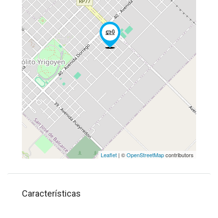
Leaflet
| ©
OpenStreetMap
contributors
Características