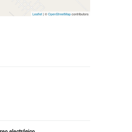
Leaflet
| ©
OpenStreetMap
contributors
reo electrónico