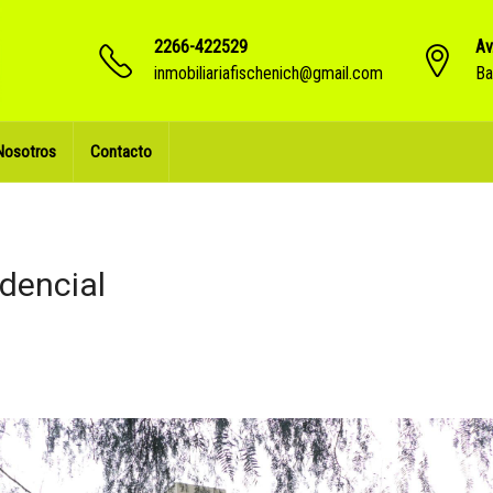
2266-422529
Av
inmobiliariafischenich@gmail.com
Ba
Nosotros
Contacto
dencial