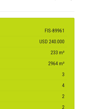
FIS-89961
USD 240.000
233 m²
2964 m²
3
4
2
2