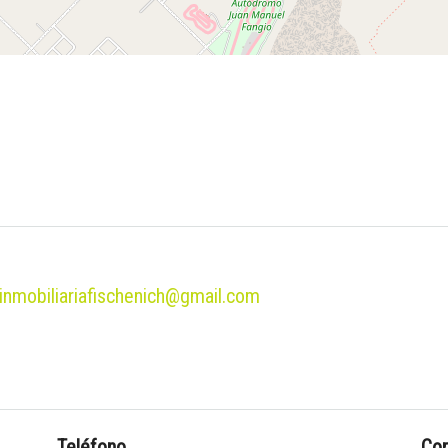
inmobiliariafischenich@gmail.com
Teléfono
Cor