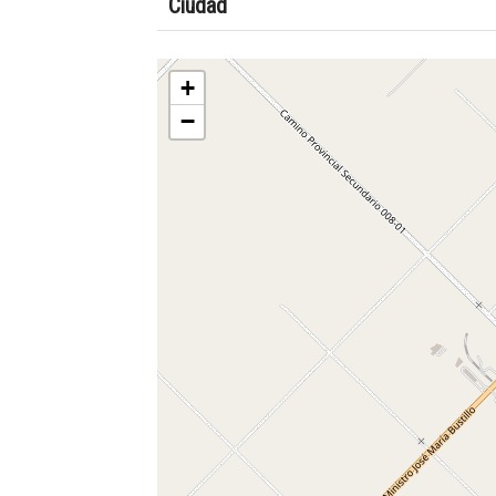
Ciudad
+
−