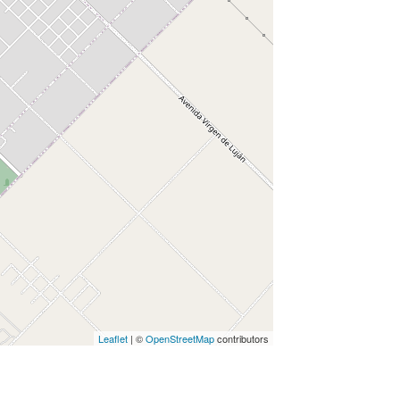
Leaflet
| ©
OpenStreetMap
contributors