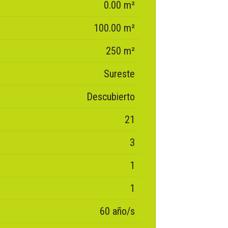
0.00 m²
100.00 m²
250 m²
Sureste
Descubierto
21
3
1
1
60 año/s