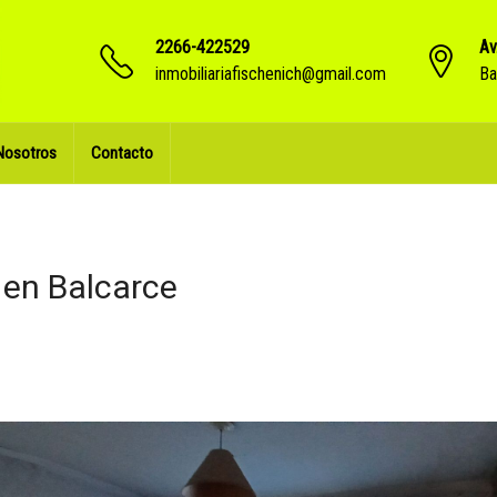
2266-422529
Av
inmobiliariafischenich@gmail.com
Ba
Nosotros
Contacto
 en Balcarce