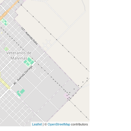
Leaflet
| ©
OpenStreetMap
contributors